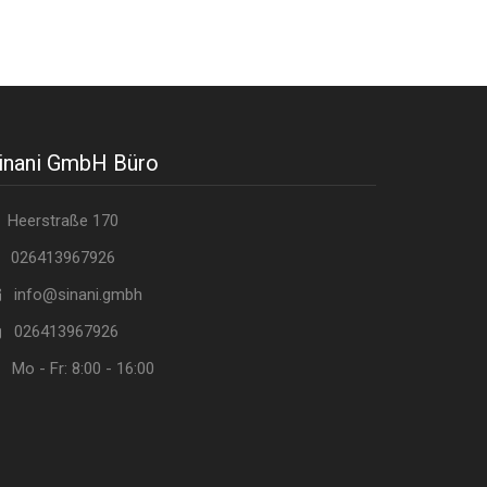
inani GmbH Büro
Heerstraße 170
026413967926
info@sinani.gmbh
026413967926
Mo - Fr: 8:00 - 16:00