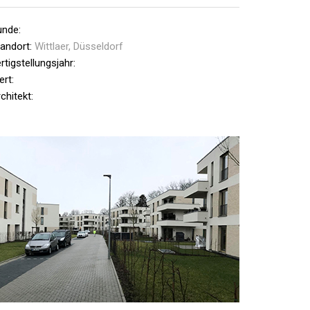
unde:
tandort:
Wittlaer, Düsseldorf
rtigstellungsjahr:
rt:
chitekt: