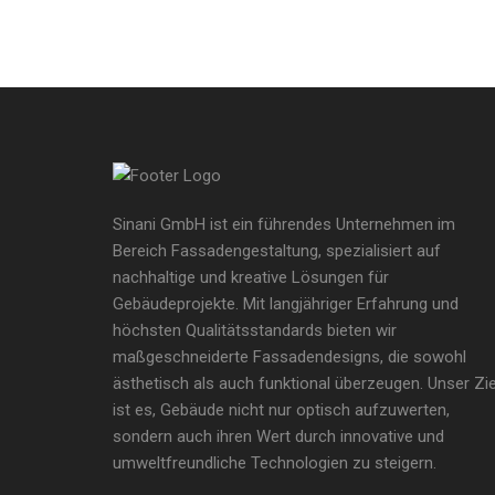
Sinani GmbH ist ein führendes Unternehmen im
Bereich Fassadengestaltung, spezialisiert auf
nachhaltige und kreative Lösungen für
Gebäudeprojekte. Mit langjähriger Erfahrung und
höchsten Qualitätsstandards bieten wir
maßgeschneiderte Fassadendesigns, die sowohl
ästhetisch als auch funktional überzeugen. Unser Zie
ist es, Gebäude nicht nur optisch aufzuwerten,
sondern auch ihren Wert durch innovative und
umweltfreundliche Technologien zu steigern.