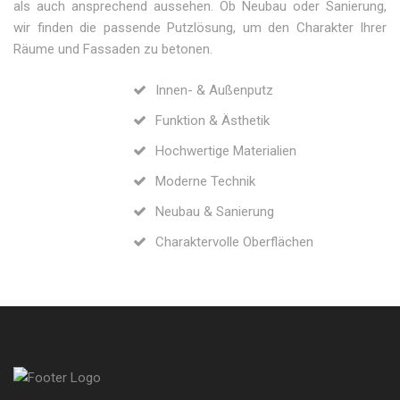
als auch ansprechend aussehen. Ob Neubau oder Sanierung,
wir finden die passende Putzlösung, um den Charakter Ihrer
Räume und Fassaden zu betonen.
Innen- & Außenputz
Funktion & Ästhetik
Hochwertige Materialien
Moderne Technik
Neubau & Sanierung
Charaktervolle Oberflächen